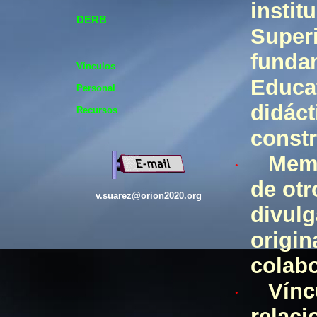
instit
DERB
Superi
funda
Vínculos
Educa
Personal
didáct
Recursos
constr
Memo
·
de otr
v.suarez@orion2020.org
divulg
origin
colabo
Vínc
·
relaci