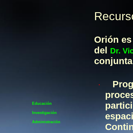
Recurs
Orión es
del
Dr. Vi
conjunta
Prog
·
proce
partic
Educación
Investigación
espac
Administración
Contin