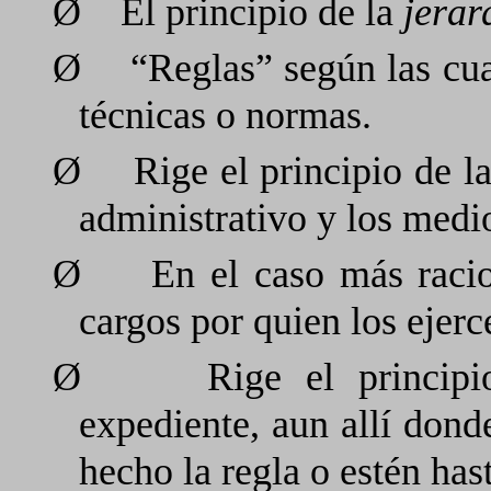
Ø
El principio de la
jerar
Ø
“Reglas” según las cu
técnicas o normas.
Ø
Rige el principio de l
administrativo y los medi
Ø
En el caso más racio
cargos por quien los ejerc
Ø
Rige el principi
expediente, aun allí dond
hecho la regla o estén hast