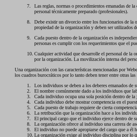
7.
Las reglas, normas o procedimientos emanadas de la o
personal técnicamente preparado (profesionales).
8.
Debe existir un divorcio entre los funcionarios de l
propiedad de la organización y deben ser utilizados d
9.
Cada puesto dentro de la organización es independient
personas es cumplir con los requerimientos que el pu
10.
Cualquier actividad que desarrolle el personal de la 
por la organización. La movilización interna del perso
Una organización con las características mencionadas por Weber, 
los cuadros burocráticos por lo tanto deben tener entre otras las 
1.
Los individuos se deben a los deberes emanados de su
2.
El nombre comúnmente dado a los individuos que labo
3.
Cada individuo ocupa una sola posición dentro de la 
4.
Cada individuo debe mostrar competencia en el puest
5.
Cada puesto de trabajo requiere de cierta competencia
6.
La retribución que la organización hace a los individ
7.
El principal cargo que el individuo ejerce dentro de s
8.
La organización ofrece al individuo una carrera de a
9.
El individuo no puede apropiarse del cargo que a él h
10.
La organización exige al individuo disciplina por lo 