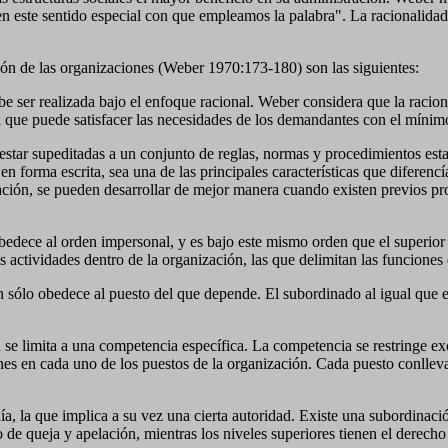
 en este sentido especial con que empleamos la palabra". La racionali
ión de las organizaciones (Weber 1970:173-180) son las siguientes:
e ser realizada bajo el enfoque racional. Weber considera que la racional
a que puede satisfacer las necesidades de los demandantes con el mínim
 estar supeditadas a un conjunto de reglas, normas y procedimientos est
 en forma escrita, sea una de las principales características que diferenc
ación, se pueden desarrollar de mejor manera cuando existen previos pro
bedece al orden impersonal, y es bajo este mismo orden que el superior
s actividades dentro de la organización, las que delimitan las funciones
sólo obedece al puesto del que depende. El subordinado al igual que e
 se limita a una competencia específica. La competencia se restringe exc
ones en cada uno de los puestos de la organización. Cada puesto conlleva
a, la que implica a su vez una cierta autoridad. Existe una subordinació
o de queja y apelación, mientras los niveles superiores tienen el derec