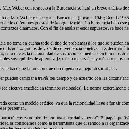
Max Weber con respecto a la Burocracia se hará un breve análisis de su
ento de Max Weber respecto a la Burocracia (Parsons 1949; Bennis 196
er de los diferentes puestos de la organización. La burocracia bajo es
ontextos dinámicos. Con el fin de analizar estos supuestos, se hace nece
a no tome en cuenta todo el tipo de problemas a los que se pueden enf
tilizar " ... puntos de vista de conveniencia objetiva". Es decir en últim
ico, sino que es la racionalidad de sus acciones medidas en términos de
nerales susceptibles de aprendizaje, más o menos fijas y más o menos co
dizaje hace que la función que desempeña sea mejor desarrollada.
r pueden cambiar a través del tiempo y de acuerdo con las circunstanc
 sea efectiva (medida en términos racionales). La norma generalmente 
rada como un modelo estático, ya que la racionalidad llega a fungir co
se le presentan.
urocráticos es nombrado por una autoridad superior". El papel que Webe
ridad es considerada como la herramienta que di sentido a la organizaci
istradas bajo el modelo burocrático.