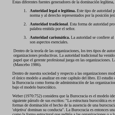
Estas diferentes fuentes generadores de la dominación legítima, 
1.
Autoridad legal o legítima.
Este tipo de autoridad p
norma y al derecho representados por la posición jer
2.
Autoridad tradicional
. Esta forma de autoridad prov
palabra emitida por el señor.
3.
Autoridad carismática.
La autoridad se confiere al 
son aspectos esenciales.
Dentro de la teoría de las organizaciones, los tres tipos de au
organizaciones productivas. La autoridad tradicional ha venido
papel que el gerente profesional juega en las organizaciones. 
(Mancebo 1986).
Dentro de nuestra sociedad y respecto a las organizaciones mode
el único modelo a analizar en este capítulo del libro. El estudio
la Burocracia como forma de administración de las organizacion
bajo el modelo burocrático.
Weber (1970:752) considera que la Burocracia es el modelo ideal
siguiente párrafo de sus escritos: "La estructura burocrática es
formas de dominación el hecho de la ausencia de una burocracia 
'objetiva' dominan su conducta". La Burocracia es entonces un
como la forma estructural que reditúa a las organizaciones o a 