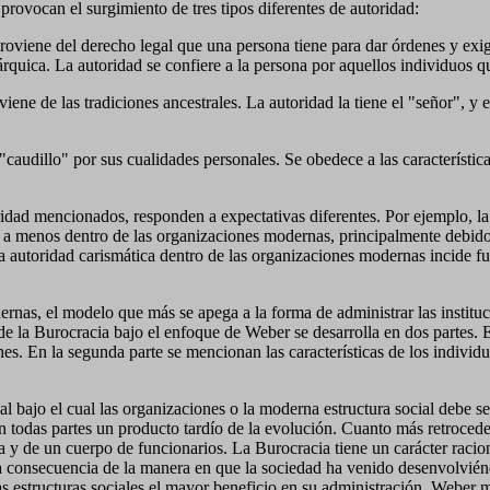
provocan el surgimiento de tres tipos diferentes de autoridad:
roviene del derecho legal que una persona tiene para dar órdenes y exi
árquica. La autoridad se confiere a la persona por aquellos individuos q
iene de las tradiciones ancestrales. La autoridad la tiene el "señor", y 
"caudillo" por sus cualidades personales. Se obedece a las característica
toridad mencionados, responden a expectativas diferentes. Por ejemplo, la
 a menos dentro de las organizaciones modernas, principalmente debido a
La autoridad carismática dentro de las organizaciones modernas incide fu
rnas, el modelo que más se apega a la forma de administrar las instituci
 de la Burocracia bajo el enfoque de Weber se desarrolla en dos partes. En
es. En la segunda parte se mencionan las características de los individ
 bajo el cual las organizaciones o la moderna estructura social debe se
 en todas partes un producto tardío de la evolución. Cuanto más retrocede
y de un cuerpo de funcionarios. La Burocracia tiene un carácter raciona
a consecuencia de la manera en que la sociedad ha venido desenvolvié
las estructuras sociales el mayor beneficio en su administración. Weber