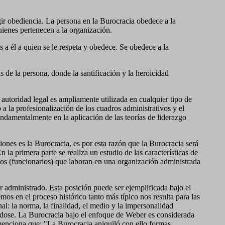
gir obediencia. La persona en la Burocracia obedece a la
uienes pertenecen a la organización.
es a él a quien se le respeta y obedece. Se obedece a la
s de la persona, donde la santificación y la heroicidad
 autoridad legal es ampliamente utilizada en cualquier tipo de
 la profesionalización de los cuadros administrativos y el
ndamentalmente en la aplicación de las teorías de liderazgo
ones es la Burocracia, es por esta razón que la Burocracia será
 la primera parte se realiza un estudio de las características de
uos (funcionarios) que laboran en una organización administrada
r administrado. Esta posición puede ser ejemplificada bajo el
mos en el proceso histórico tanto más típico nos resulta para las
l: la norma, la finalidad, el medio y la impersonalidad
ndose. La Burocracia bajo el enfoque de Weber es considerada
 menciona que: "La Burocracia aniquiló con ello formas