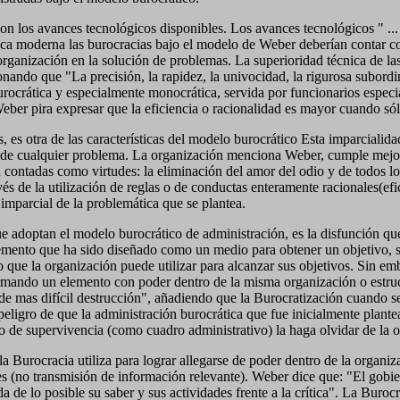
n los avances tecnológicos disponibles. Los avances tecnológicos " ... 
poca moderna las burocracias bajo el modelo de Weber deberían contar c
organización en la solución de problemas. La superioridad técnica de l
nando que "La precisión, la rapidez, la univocidad, la rigurosa subordin
ocrática y especialmente monocrática, servida por funcionarios especia
 Weber pira expresar que la eficiencia o racionalidad es mayor cuando s
 es otra de las características del modelo burocrático Esta imparcialid
n de cualquier problema. La organización menciona Weber, cumple mejo
n contadas como virtudes: la eliminación del amor del odio y de todos
ravés de la utilización de reglas o de conductas enteramente racionales(e
imparcial de la problemática que se plantea.
que adoptan el modelo burocrático de administración, es la disfunción 
elemento que ha sido diseñado como un medio para obtener un objetivo, 
que la organización puede utilizar para alcanzar sus objetivos. Sin emb
mando un elemento con poder dentro de la misma organización o estru
de mas difícil destrucción", añadiendo que la Burocratización cuando s
eligro de que la administración burocrática que fue inicialmente plante
o de supervivencia (como cuadro administrativo) la haga olvidar de la o
urocracia utiliza para lograr allegarse de poder dentro de la organizac
nes (no transmisión de información relevante). Weber dice que: "El gobi
a de lo posible su saber y sus actividades frente a la crítica". La Bur