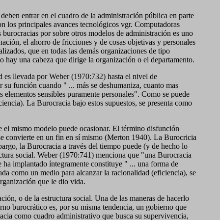
deben entrar en el cuadro de la administración pública en parte
on los principales avances tecnológicos vgr. Computadoras
as burocracias por sobre otros modelos de administración es uno
ación, el ahorro de fricciones y de cosas objetivas y personales
lizados, que en todas las demás organizaciones de tipo
ólo hay una cabeza que dirige la organización o el departamento.
ad es llevada por Weber (1970:732) hasta el nivel de
r su función cuando " ... más se deshumaniza, cuanto mas
 los elementos sensibles puramente personales". Como se puede
ficiencia). La Burocracia bajo estos supuestos, se presenta como
que el mismo modelo puede ocasionar. El término disfunción
se convierte en un fin en sí mismo (Merton 1940). La Burocricia
argo, la Burocracia a través del tiempo puede (y de hecho lo
ctura social. Weber (1970:741) menciona que "una Burocracia
e ha implantado íntegramente constituye " ... una forma de
ada como un medio para alcanzar la racionalidad (eficiencia), se
rganización que le dio vida.
ión, o de la estructura social. Una de las maneras de hacerlo
erno burocrático es, por su misma tendencia, un gobierno que
ocracia como cuadro administrativo que busca su supervivencia,