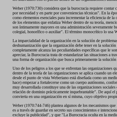
Weber (1970:730) considera que la burocracia requiere contar co
por necesidad y en parte por conveniencias técnicas". En la é
como elementos esenciales para incrementar la eficiencia de la 
de los elementos que enfatiza Weber dentro de su teoría, mencio
son íntimamente mayores en una administración severamente bur
colegial, honorífico o auxiliar". El término monocrítico lo usa
La imparcialidad de la organización en la solución de problemas,
deshumanización que la organización debe tener en la solució
completamente alcanza las peculiaridades específicas que le so
apreciar, la Burocracia trata de estandarizar las situaciones a t
una forma de organización que busca primeramente la solución 
Uno de los peligros a los que se enfrentan las organizaciones 
dentro de la teoría de las organizaciones se aplica cuando un 
desde el punto de vista Weberiano está diseñada como un medio 
hace) empezar a fortalecerse como un cuerpo autónomo, confor
muy desarrollada constituye una de las organizaciones sociales 
relación de dominio prácticamente inquebrantable". De aquí el p
convierta en una organización en sí misma, cuyo objetivo propi
Weber (1970:744-746) plantea algunos de los mecanismos que la B
es a través de guardar en secreto sus conocimientos e intencio
excluye la publicidad", y que "La Burocracia oculta en la medid