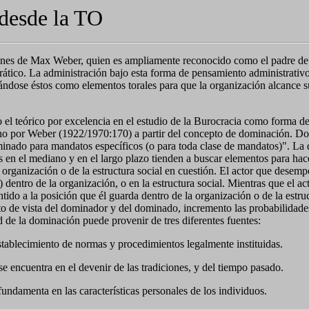
desde la TO
ones de Max Weber, quien es ampliamente reconocido como el padre de l
tico. La administración bajo esta forma de pensamiento administrativo 
ndose éstos como elementos torales para que la organización alcance su
l teórico por excelencia en el estudio de la Burocracia como forma de p
cho por Weber (1922/1970:170) a partir del concepto de dominación. Dom
inado para mandatos específicos (o para toda clase de mandatos)". La d
 en el mediano y en el largo plazo tienden a buscar elementos para hac
 organización o de la estructura social en cuestión. El actor que desem
dentro de la organización, o en la estructura social. Mientras que el a
do a la posición que él guarda dentro de la organización o de la estru
to de vista del dominador y del dominado, incremento las probabilidade
d de la dominación puede provenir de tres diferentes fuentes:
establecimiento de normas y procedimientos legalmente instituidas.
 encuentra en el devenir de las tradiciones, y del tiempo pasado.
undamenta en las características personales de los individuos.