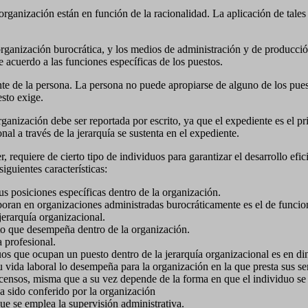
rganización están en función de la racionalidad. La aplicación de tales
a organización burocrática, y los medios de administración y de producc
e acuerdo a las funciones específicas de los puestos.
e de la persona. La persona no puede apropiarse de alguno de los puest
esto exige.
organización debe ser reportada por escrito, ya que el expediente es el 
nal a través de la jerarquía se sustenta en el expediente.
requiere de cierto tipo de individuos para garantizar el desarrollo efic
siguientes características:
s posiciones específicas dentro de la organización.
ran en organizaciones administradas burocráticamente es el de funcion
jerarquía organizacional.
o que desempeña dentro de la organización.
 profesional.
uos que ocupan un puesto dentro de la jerarquía organizacional es en din
u vida laboral lo desempeña para la organización en la que presta sus se
scensos, misma que a su vez depende de la forma en que el individuo se
a sido conferido por la organización
que se emplea la supervisión administrativa.