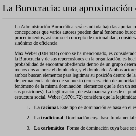
La Burocracia: una aproximación 
La Administración Burocrática será estudiada bajo las aportaci
concepciones que varios autores pueden dar al fenómeno burocrá
procedimientos, así como el concepto de racionalidad, considerá
sinónimo de eficiencia.
Max Weber
como se ha mencionado, es considerado e
(1864-1920)
la Burocracia y de sus repercusiones en la organización, es he
probabilidad de encontrar obediencia dentro de un grupo determ
menos dos actores: el dominador, y el dominado. Ambos actores
ambos buscan elementos para legitimar su posición dentro de la
de permanencia dentro de su puesto (conservación de autoridad) 
fenómeno de la misma dominación, elementos que le den un senti
sus posiciones). La legitimación, de esta manera y desde el pun
estructura social. Weber (1970:172) considera que la legitimida
1.
La racional
. Este tipo de dominación se basa en el 
2.
La tradicional
. Dominación cuya base fundamental se
3.
La carismática
. Forma de dominación cuya base se f