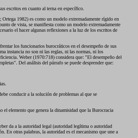
s escritos en cuanto al terna en específico.
5; Ortega 1982) es como un modelo extremadamente rígido en
te punto de vista, se manifiesta como un modelo extremadamente
sario el hacer algunas reflexiones a la luz de los escritos de
rentar los funcionarios burocráticos en el desempeño de sus
a instancia no son ni las reglas, ni las normas, ni los
 eficiencia. Weber (1970:718) considera que: "El desempeño del
mpletas". Del análisis del párrafo se puede desprender que:
ias.
debe conducir a la solución de problemas al que se
mo el elemento que genera la dinamisidad que la Burocracia
r da a la autoridad legal (autoridad legítima o autoridad
ón. En otras palabras, la autoridad es el mecanismo que une a