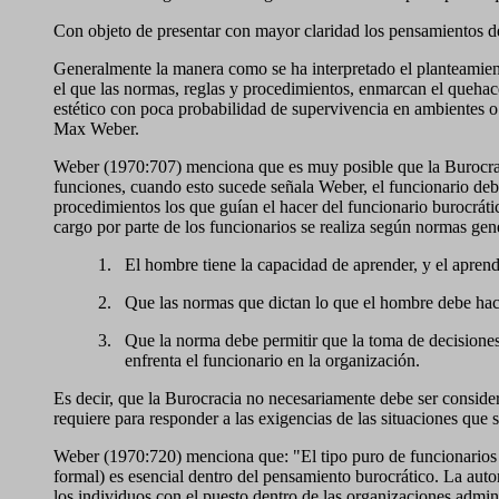
Con objeto de presentar con mayor claridad los pensamientos de 
Generalmente la manera como se ha interpretado el planteami
el que las normas, reglas y procedimientos, enmarcan el quehac
estético con poca probabilidad de supervivencia en ambientes o c
Max Weber.
Weber (1970:707) menciona que es muy posible que la Burocraci
funciones, cuando esto sucede señala Weber, el funcionario debe u
procedimientos los que guían el hacer del funcionario burocrát
cargo por parte de los funcionarios se realiza según normas ge
1.
El hombre tiene la capacidad de aprender, y el apren
2.
Que las normas que dictan lo que el hombre debe hace
3.
Que la norma debe permitir que la toma de decisiones
enfrenta el funcionario en la organización.
Es decir, que la Burocracia no necesariamente debe ser conside
requiere para responder a las exigencias de las situaciones que 
Weber (1970:720) menciona que: "El tipo puro de funcionarios b
formal) es esencial dentro del pensamiento burocrático. La auto
los individuos con el puesto dentro de las organizaciones admin